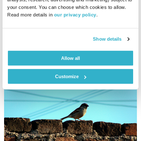
01:58:20
20.03.25
your consent. You can choose which cookies to allow. 
Read more details in 
our privacy policy
.
אליוט עורכת ומגישה שעתיים של מוזיקה מקומית ומילים שיחזירו
קצת אור לחיינו
אודיו
Show details
Allow all
Customize