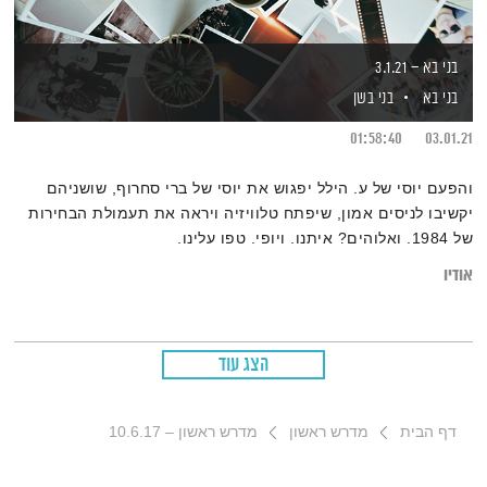
בני בא – 3.1.21
בני בא
בני בשן
01:58:40
03.01.21
והפעם יוסי של ע. הילל יפגוש את יוסי של ברי סחרוף, שושניהם
יקשיבו לניסים אמון, שיפתח טלוויזיה ויראה את תעמולת הבחירות
של 1984. ואלוהים? איתנו. ויופי. טפו עלינו.
אודיו
הצג עוד
דף הבית
מדרש ראשון
מדרש ראשון – 10.6.17