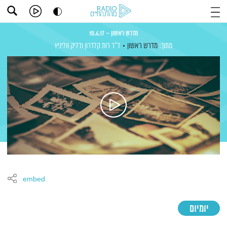
מדרש ראשון – 10.6.17
מתוך:
מדרש ראשון
ד"ר רות קלדרון
ודליק ווליניץ
embed
יומיום