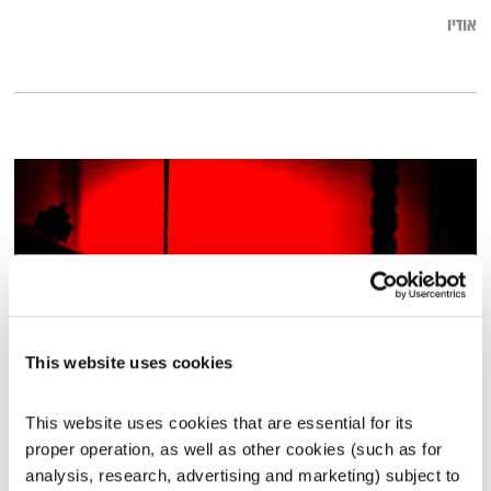
אודיו
This website uses cookies
כל יום מחדש – 24.12.19
This website uses cookies that are essential for its 
כל יום מחדש
אמיר פרי
proper operation, as well as other cookies (such as for 
analysis, research, advertising and marketing) subject to 
00:58:39
24.12.19