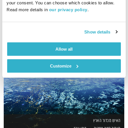
your consent. You can choose which cookies to allow. 
Read more details in 
our privacy policy
.
שעה של מוזיקה מעולה להתעורר איתה, בעריכת ובהגשת אמיר פרי
אודיו
Show details
Allow all
Customize
האיש מכדור הארץ