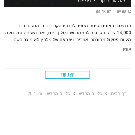
לצלול לתוך פסקול
דידי ארז
00:56:07
09.08.24
פרופסור באוניברסיטה מספר לחבריו הקרובים כי הוא חי כבר
14,000 שנה. הסרט כולו מתרחש בסלון ביתו, ואת השיחה המרתקת
מלווה פסקול מהורהר, אוורירי ויפהפה של מלחין לא מוכר בשם
מארק הינטון סטוארט שזהו אחד מפסקוליו הבודדים. מגישים: דידי
אודיו
ארז ובלתזר
הצג עוד
דף הבית
כל יום מחדש
כל יום מחדש – 28.1.25