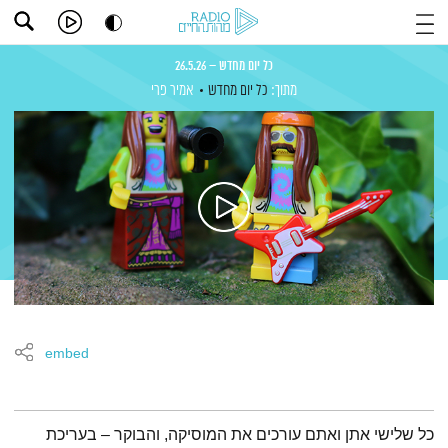
כל יום מחדש – 26.5.26
מתוך:
כל יום מחדש
אמיר פרי
embed
תמצית הפודקאסט
כל שלישי אתן ואתם עורכים את המוסיקה, והבוקר – בעריכת