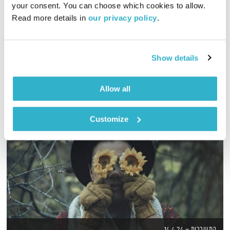
your consent. You can choose which cookies to allow. 
01:56:00
28.10.18
Read more details in 
our privacy policy
.
שעתיים של מוזיקה נעימה ומגוונת, בעריכת טלי פולק
אודיו
Show details
Allow all
Customize
התעוררות – 14.4.24