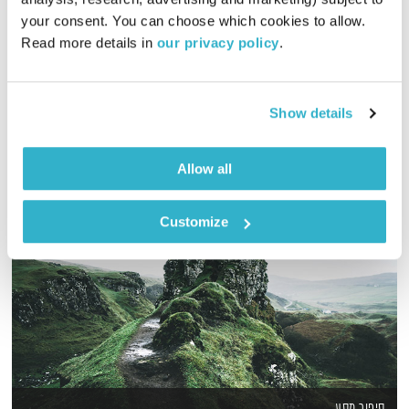
00:56:39
03.09.16
your consent. You can choose which cookies to allow. 
Read more details in 
our privacy policy
.
האבולוציה של המוזיקה והתודעה עם דני שוורץ, והפעם – סופרן
אודיו
Show details
Allow all
Customize
סיפור מסע