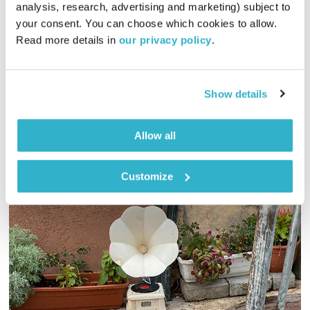
בני בא
בני בשן
analysis, research, advertising and marketing) subject to 
your consent. You can choose which cookies to allow. 
01:58:08
29.04.21
Read more details in 
our privacy policy
.
והפעם מאיר ויזלטיר בשירי ילדות, וליליאן בארטו בקסמי עבר,
ופרופסור קרסו בעצות לחייזר, ודורון שפר עם דורון לל״ג בעומר.
ובמדבר? י׳. ואלוהים? איתנו. ויופי. טפו עלינו
Show details
אודיו
Allow all
Customize