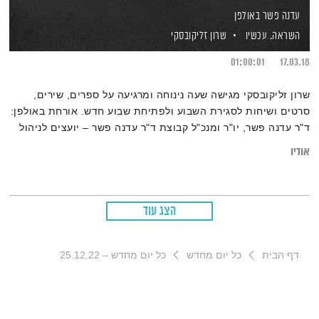
עדנה פשר באולפן
השראה. עכשיו
שרון זליקובסקי
01:00:01
17.03.18
שרון זליקובסקי מגישה שעה נינוחה ומרגיעה על ספרים, שירים,
סרטים ושיחות לסגירת השבוע ולפתיחת שבוע חדש. אורחת באולפן:
ד"ר עדנה פשר, יו"ר ומנכ"ל קבוצת ד"ר עדנה פשר – יועצים לניהול
בע"מ.
אודיו
הצג עוד
דף הבית
כל יום מחדש
כל יום מחדש – 25.12.22