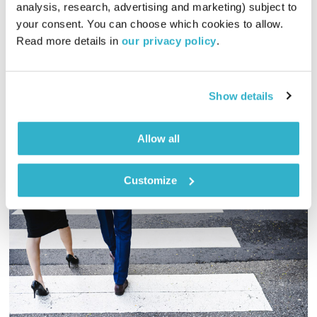
analysis, research, advertising and marketing) subject to 
00:56:21
24.11.23
your consent. You can choose which cookies to allow. 
Read more details in 
our privacy policy
.
על האפשרות להחזיק מרחב שהוא גם וגם. אכזריות, כיעור וגם
חמלה, נדיבות ויופיו של כנף הפרפר
אודיו
Show details
Allow all
Customize