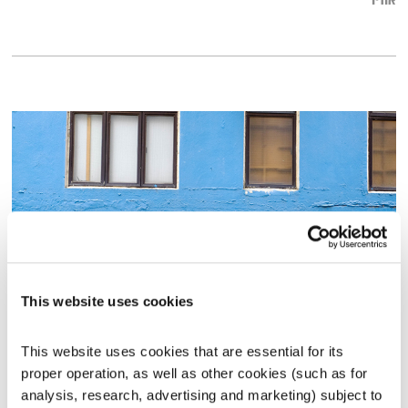
אודיו
This website uses cookies
בני בא – 11.2.21
בני בא
בני בשן
This website uses cookies that are essential for its 
proper operation, as well as other cookies (such as for 
01:56:56
11.02.21
analysis, research, advertising and marketing) subject to 