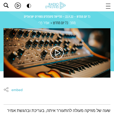
כל יום מחדש – 22.9.22 – ספיישל סימפולים משירים ישראליים
מתוך:
כל יום מחדש
אמיר פרי
embed
תמצית הפודקאסט
שעה של מוזיקה מעולה להתעורר איתה, בעריכת ובהגשת אמיר