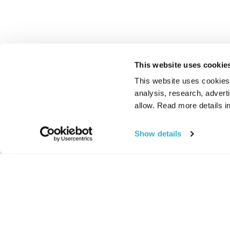
This website uses cookie
This website uses cookies t
analysis, research, advert
allow. Read more details in
Show details