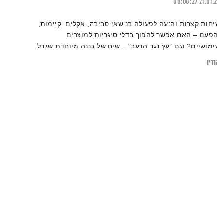
00:08:27
21.01.
יחות קצרות והנעה לפעולה בנושאי סביבה, אקלים וקיימות,
הפעם – האם אפשר להפוך בדלי סיגריות למוצרים
ימושיים? וגם "עץ נגד הרעב" – שיח של בננה מיוחדת שגדל
אתיופיה ויכול להאכיל בזול המוני רעבים ואפילו לייצר
דיו
בורם בגדים