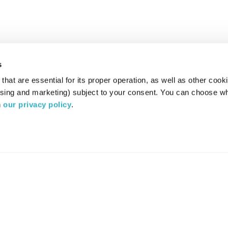
s
hat are essential for its proper operation, as well as other cooki
ising and marketing) subject to your consent. You can choose wh
 
our privacy policy
.
רדיו מהות החיים משדר ב:
ערוץ 87
YES
סלקום
TV
TUNE IN