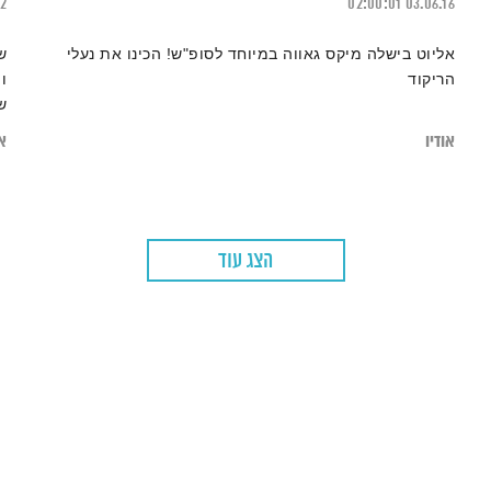
22
02:00:01
03.06.16
אליוט בישלה מיקס גאווה במיוחד לסופ"ש! הכינו את נעלי
ש
הריקוד
ו
ש
ב
אודיו
או
ע
הצג עוד