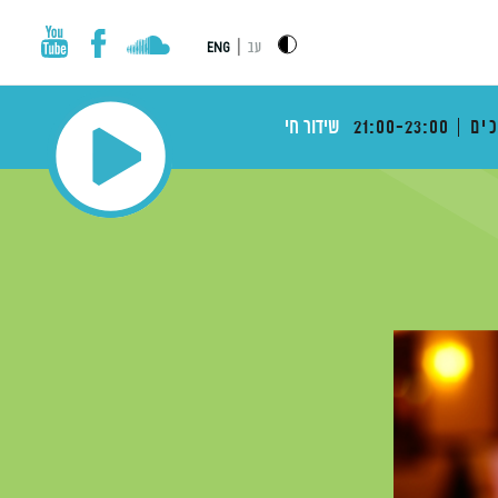
|
עב
ENG
ים
21:00-23:00
שידור חי