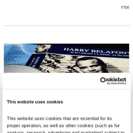
אודיו
This website uses cookies
טיול שבת – 6.5.23
This website uses cookies that are essential for its 
טיול שבת
מיכל גפן
proper operation, as well as other cookies (such as for 
02:01:24
06.05.23
analysis, research, advertising and marketing) subject to 