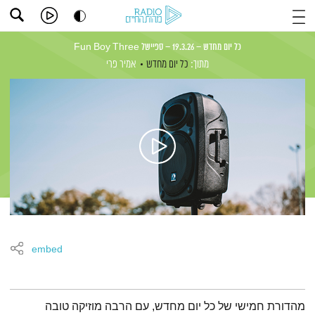
כל יום מחדש – 19.3.26 – ספיישל Fun Boy Three
מתוך:
כל יום מחדש
אמיר פרי
embed
תמצית הפודקאסט
מהדורת חמישי של כל יום מחדש, עם הרבה מוזיקה טובה