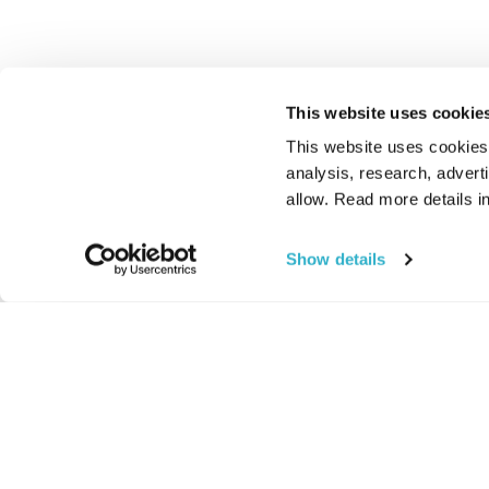
This website uses cookie
This website uses cookies t
analysis, research, advert
allow. Read more details in
Show details