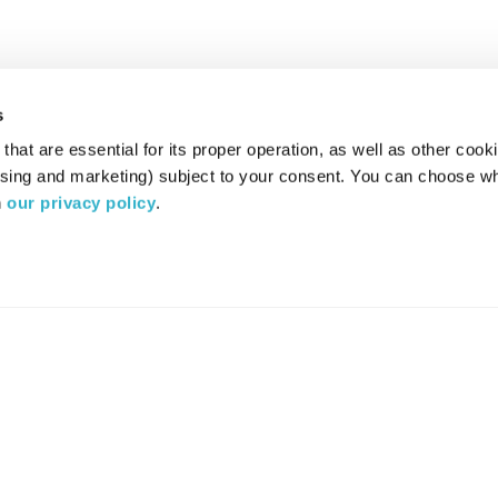
s
hat are essential for its proper operation, as well as other cooki
ising and marketing) subject to your consent. You can choose wh
 
our privacy policy
.
רדיו מהות החיים משדר ב:
ערוץ 87
YES
סלקום
TV
TUNE IN