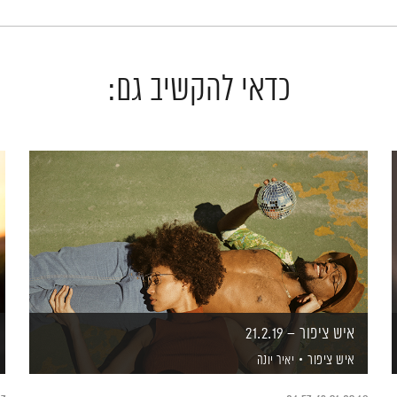
כדאי להקשיב גם:
איש ציפור – 21.2.19
איש ציפור
יאיר יונה