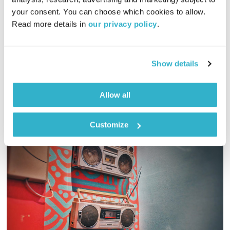
00:57:03
19.01.15
your consent. You can choose which cookies to allow. 
Read more details in 
our privacy policy
.
נטאלי בן דוד ואסי זיגדון בשיחות על הכאן ועכשיו, בשיתוף
המאזינים
אודיו
Show details
Allow all
Customize