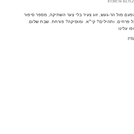
01:00:16
03.11.
פעם מול הר-געש, זוג צעיר בלי צער השתיקה, מספר סיפור
ל פרחים. ותהילים? קי״א. ומוסיקה? פורחת. שבת שלום.
פו עלינו
דיו