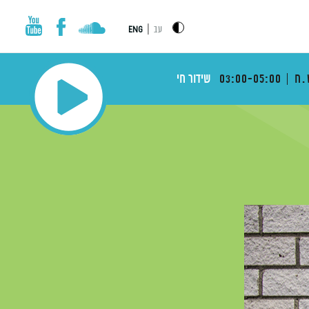
|
עב
ENG
.ח
03:00-05:00
שידור חי