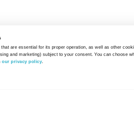
s
hat are essential for its proper operation, as well as other cooki
ising and marketing) subject to your consent. You can choose wh
 
our privacy policy
.
רדיו מהות החיים משדר ב:
ערוץ 87
YES
סלקום
TV
TUNE IN