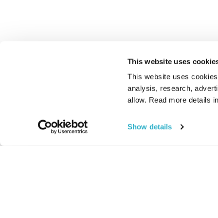
This website uses cookie
This website uses cookies t
analysis, research, advert
allow. Read more details in
Show details