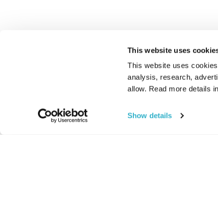
This website uses cookie
This website uses cookies t
analysis, research, advert
allow. Read more details in
Show details