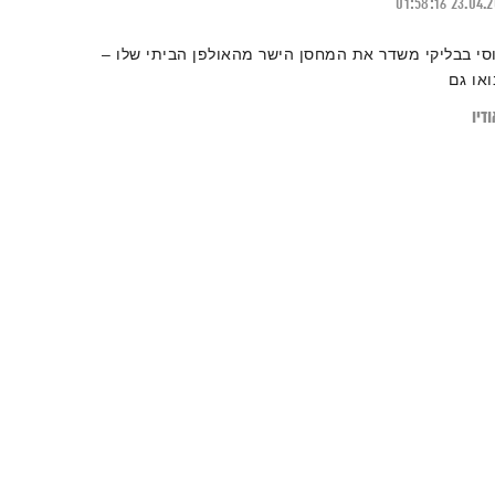
01:58:16
23.04.
וסי בבליקי משדר את המחסן הישר מהאולפן הביתי שלו –
ואו גם
דיו