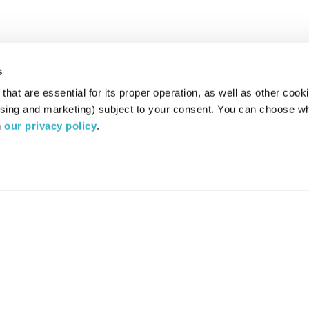
s
hat are essential for its proper operation, as well as other cooki
ising and marketing) subject to your consent. You can choose wh
 
our privacy policy
.
רדיו מהות החיים משדר ב:
ערוץ 87
YES
סלקום
TV
TUNE IN