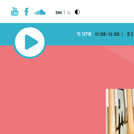
|
עב
ENG
בת
11:00-13:00
שידור חי