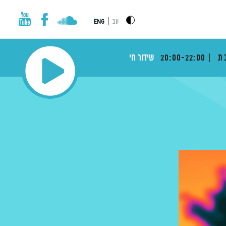
|
עב
ENG
בת
20:00-22:00
שידור חי