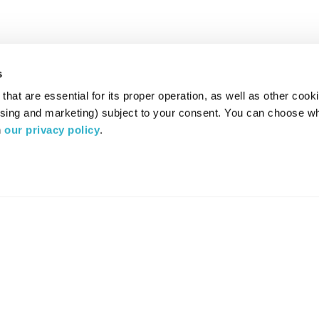
s
hat are essential for its proper operation, as well as other cooki
ising and marketing) subject to your consent. You can choose wh
 
our privacy policy
.
רדיו מהות החיים משדר ב:
ערוץ 87
YES
סלקום
TV
TUNE IN