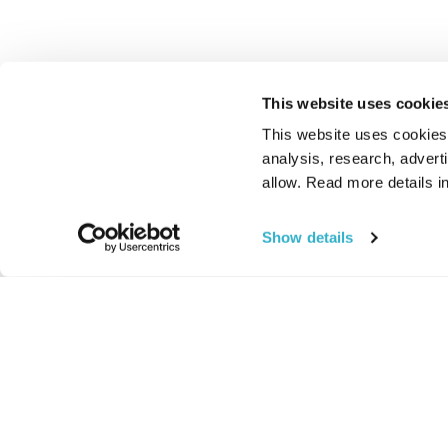
This website uses cookie
This website uses cookies t
analysis, research, advert
allow. Read more details in
Show details