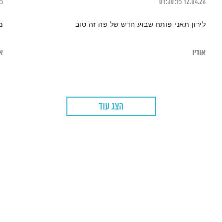
15
01:30:15
12.04.26
לירון תאני פותח שבוע חדש של פה זה טוב
מ
אודיו
או
הצג עוד