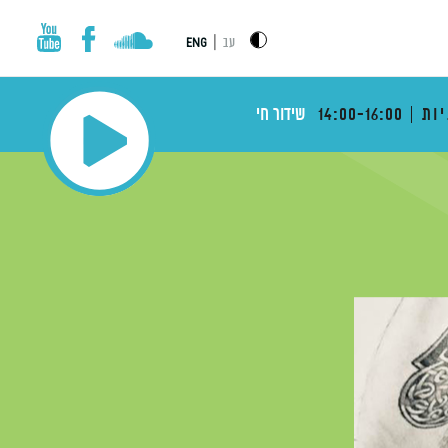
|
עב
ENG
ות
14:00-16:00
שידור חי