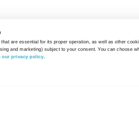
s
hat are essential for its proper operation, as well as other cooki
ising and marketing) subject to your consent. You can choose wh
 
our privacy policy
.
רדיו מהות החיים משדר ב:
ערוץ 87
YES
סלקום
TV
TUNE IN