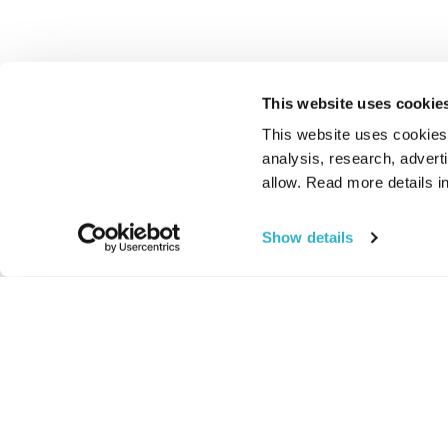
This website uses cookie
This website uses cookies t
analysis, research, advert
allow. Read more details in
Show details