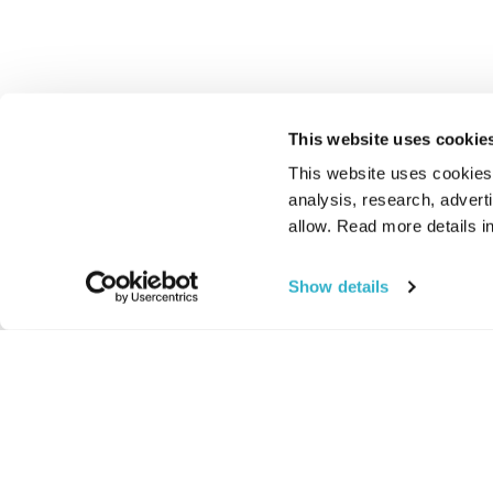
This website uses cookie
This website uses cookies t
analysis, research, advert
allow. Read more details in
Show details