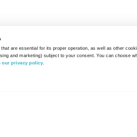
s
hat are essential for its proper operation, as well as other cooki
ising and marketing) subject to your consent. You can choose wh
 
our privacy policy
.
רדיו מהות החיים משדר ב:
ערוץ 87
YES
סלקום
TV
TUNE IN