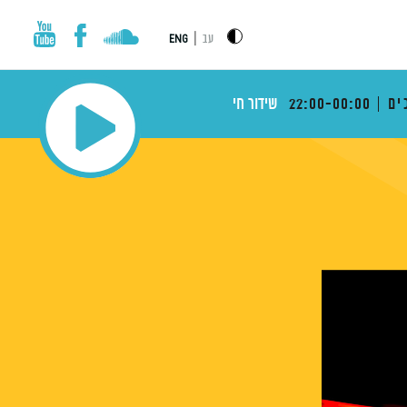
|
עב
ENG
ים
22:00-00:00
שידור חי