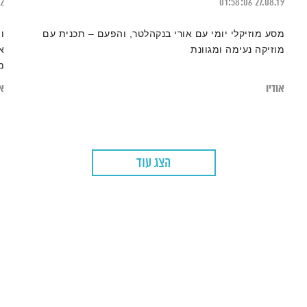
22
01:58:06
27.08.19
מסע מוזיקלי יומי עם אורי בנקהלטר, והפעם – תכנית עם
ו
מוזיקה נעימה ומגוונת
א
מ
אודיו
או
הצג עוד