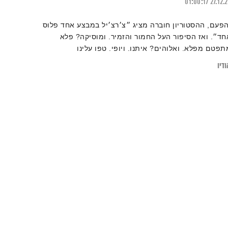
01:00:17
27.12.
הפעם, ההסטוריון חוברה מציג ״צ׳רצ׳יל במבצע אחד פלוס
חד״. ואז הסיפור העל החמור והזמיר. ומוסיקה? פלא
תפטם מפלא. ואלוהים? איתנו. ויופי. טפו עלינו
דיו