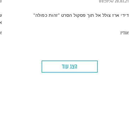
20
00:59:47
20.03.21
דידי ארז צולל אל תוך פסקול הסרט "זהות כפולה"
ש
א
אודיו
או
הצג עוד