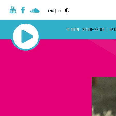
|
עב
ENG
ים
21:00-22:00
שידור חי