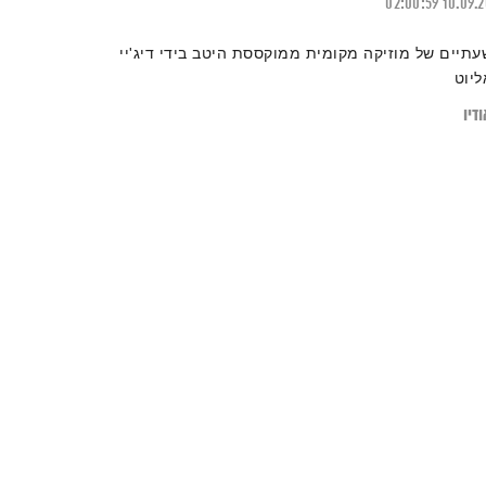
02:00:59
10.09.
עתיים של מוזיקה מקומית ממוקססת היטב בידי דיג'יי
ליוט
דיו