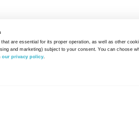
s
hat are essential for its proper operation, as well as other cooki
ising and marketing) subject to your consent. You can choose wh
 
our privacy policy
.
רדיו מהות החיים משדר ב:
ערוץ 87
YES
סלקום
TV
TUNE IN