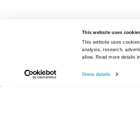
This website uses cookie
This website uses cookies t
analysis, research, advert
allow. Read more details in
Show details