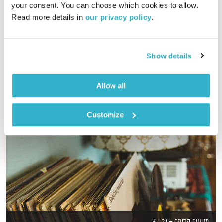
your consent. You can choose which cookies to allow. 
Read more details in 
our privacy policy
.
אליוט עורכת ומגישה שעתיים של מוזיקה מקומית ומילים שיחזירו
קצת אור לחיינו
אודיו
Show details
Allow all
Customize
מנועים קדימה – 6.1.21