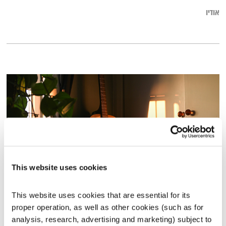
אודיו
This website uses cookies
מחזירה אור – 13.3.25
This website uses cookies that are essential for its 
מחזירה אור
אליוט
proper operation, as well as other cookies (such as for 
analysis, research, advertising and marketing) subject to 
01:58:51
13.03.25