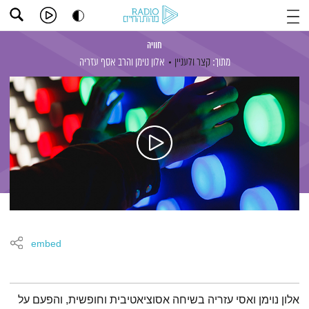
חוויה
מתוך:
קצר ולעניין
אלון נוימן
והרב אסף עזריה
embed
תמצית הפודקאסט
אלון נוימן ואסי עזריה בשיחה אסוציאטיבית וחופשית, והפעם על