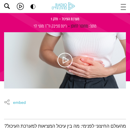
מערכת העיכול – חלק 1
מתוך:
מחוסר לחוסן
רינת ספיבק
וד"ר מוטי לוי
embed
תמצית הפודקאסט
מהעולם החיצוני לפנימי: מה בין עיכול המציאות למערכת העיכול?