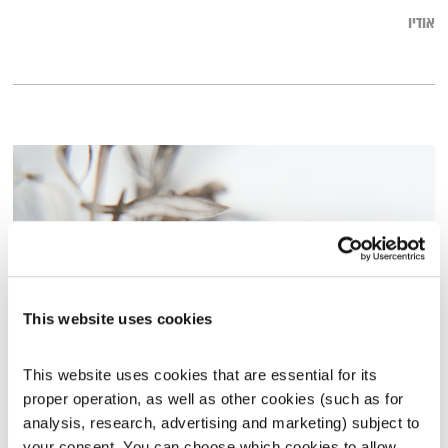
אודיו
This website uses cookies
This website uses cookies that are essential for its 
עולם קטן – 25.7.23
proper operation, as well as other cookies (such as for 
עולם קטן
אורי בנקהלטר
analysis, research, advertising and marketing) subject to 
02:03:17
25.07.23
your consent. You can choose which cookies to allow. 