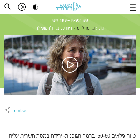
שער הגילאים – עשור שישי
מתוך:
מחוסר לחוסן
רינת ספיבק
וד"ר מוטי לוי
embed
תמצית הפודקאסט
טווח גילאים 50-60. ברמה הגופנית- ירידה במסת השריר, עליה