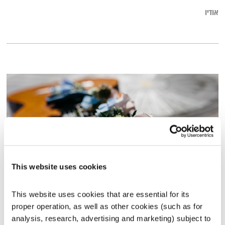
אודיו
This website uses cookies
מכנה משותף
This website uses cookies that are essential for its 
ניסוי כלים
מיכה לבינסון
proper operation, as well as other cookies (such as for 
analysis, research, advertising and marketing) subject to 
01:00:12
27.08.16