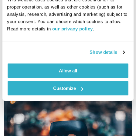
בני בא – 24.1.23
proper operation, as well as other cookies (such as for 
בני בא
בני בשן
analysis, research, advertising and marketing) subject to 
01:00:11
24.01.23
your consent. You can choose which cookies to allow. 
Read more details in 
our privacy policy
.
והפעם, על נהרות בבל, שם ישבנו על הגדר והשווינו זבובים
לדבורים. ומוסיקה? פלא מלטש פלא. ואלוהים? איתנו. ויופי. טפו
עלינו
Show details
אודיו
Allow all
Customize