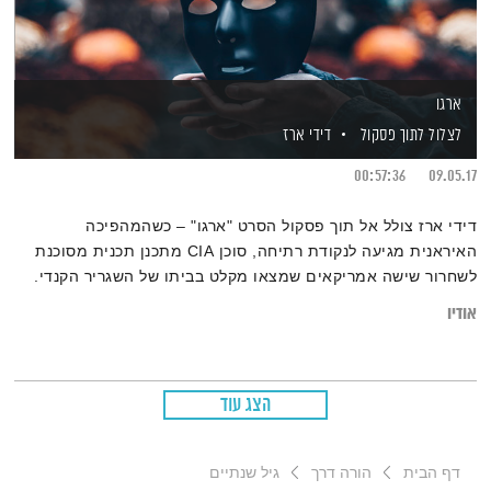
ארגו
לצלול לתוך פסקול
דידי ארז
00:57:36
09.05.17
דידי ארז צולל אל תוך פסקול הסרט "ארגו" – כשהמהפיכה
האיראנית מגיעה לנקודת רתיחה, סוכן CIA מתכנן תכנית מסוכנת
לשחרור שישה אמריקאים שמצאו מקלט בביתו של השגריר הקנדי.
אודיו
הצג עוד
דף הבית
הורה דרך
גיל שנתיים