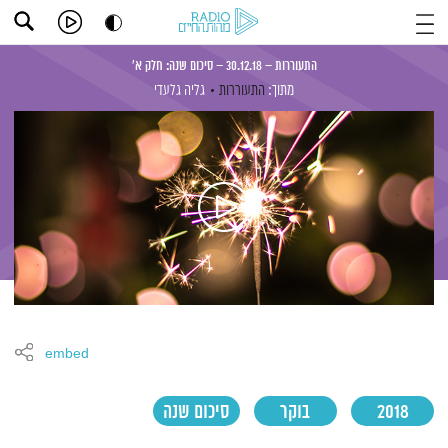
התעוררות – 30.12.18 – סיכום שנה: חלק א'
מתוך:
התעוררות
גליה גלעדי
embed
2018
בוקר
סיכום שנה