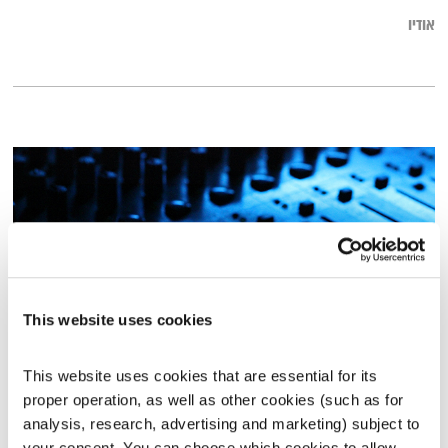
אודיו
This website uses cookies
This website uses cookies that are essential for its 
התעוררות – 3.7.23
proper operation, as well as other cookies (such as for 
התעוררות
גליה גלעדי
analysis, research, advertising and marketing) subject to 
01:27:51
03.07.23
your consent. You can choose which cookies to allow. 