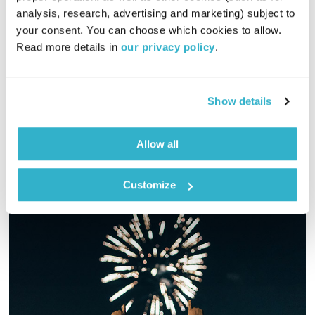
המחסן של יוסי בבליקי – 23.4.20
analysis, research, advertising and marketing) subject to 
המחסן של יוסי בבליקי
רובן להב
ויוסי בבליקי
your consent. You can choose which cookies to allow. 
Read more details in 
our privacy policy
.
01:58:16
23.04.20
יוסי בבליקי משדר את המחסן הישר מהאולפן הביתי שלו – בואו גם
Show details
אודיו
Allow all
Customize