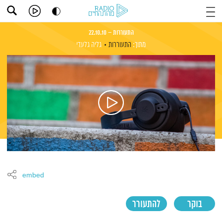
התעוררות – 22.10.10
מתוך:
התעוררות
גליה גלעדי
embed
בוקר
להתעורר