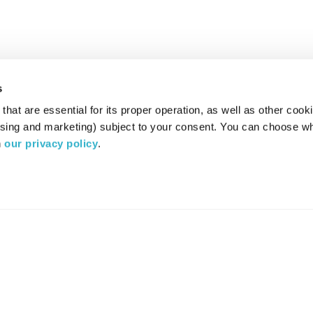
s
hat are essential for its proper operation, as well as other cooki
ising and marketing) subject to your consent. You can choose wh
 
our privacy policy
.
רדיו מהות החיים משדר ב:
ערוץ 87
YES
סלקום
TV
TUNE IN