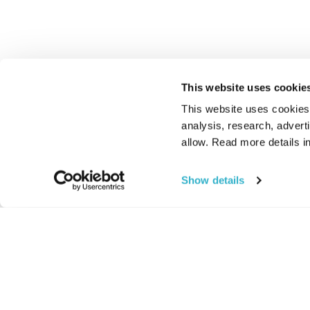
This website uses cookie
This website uses cookies t
analysis, research, advert
allow. Read more details in
Show details