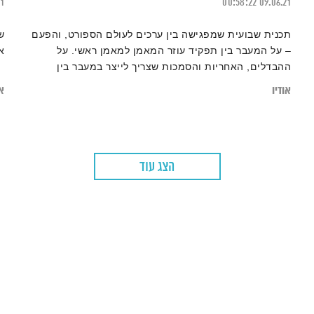
21
00:58:22
09.06.21
תכנית שבועית שמפגישה בין ערכים לעולם הספורט, והפעם
ש
– על המעבר בין תפקיד עוזר המאמן למאמן ראשי. על
א
ההבדלים, האחריות והסמכות שצריך לייצר במעבר בין
התפקידים. אורח: יונתן אלון, ע. מאמן הפועל ירושלים
אודיו
או
הצג עוד