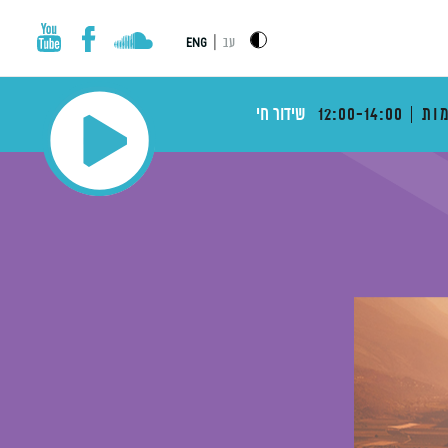
|
עב
ENG
ות
12:00-14:00
שידור חי