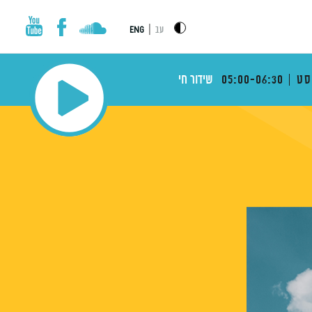
|
עב
ENG
סט
05:00-06:30
שידור חי