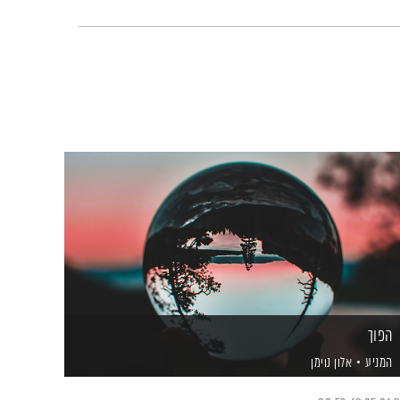
הפוך
המניע
אלון נוימן