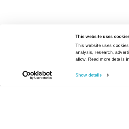
This website uses cookie
This website uses cookies t
analysis, research, advert
allow. Read more details in
Show details