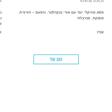
24
02:01:46
31.01.24
מסע מוזיקלי יומי עם אורי בנקהלטר, והפעם – חורפית,
נ
מפנקת, מכרבלת
נ
ו
אודיו
או
הצג עוד