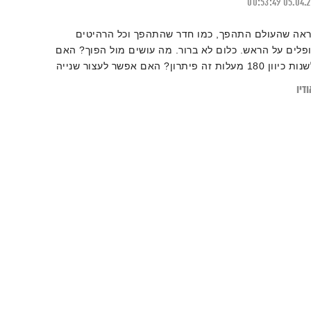
00:53:49
05.04.
ראה שהעולם התהפך, כמו חדר שהתהפך וכל הרהיטים
ופלים על הראש. כלום לא ברור. מה עושים מול הפוך? האם
לשנות כיוון 180 מעלות זה פיתרון? האם אפשר לעצור שנייה
לנשום מול עולם הפוך? כל זאת ועוד בפרק הזה של ״המניע״
דיו