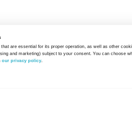
s
hat are essential for its proper operation, as well as other cooki
ising and marketing) subject to your consent. You can choose wh
 
our privacy policy
.
רדיו מהות החיים משדר ב:
ערוץ 87
YES
סלקום
TV
TUNE IN