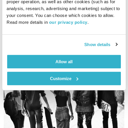
proper operation, as well as other cookies (such as for 
בני בא
בני בשן
analysis, research, advertising and marketing) subject to 
your consent. You can choose which cookies to allow. 
01:00:11
27.11.22
Read more details in 
our privacy policy
.
והפעם, פרופסור קרסו מעלה את הטמפרטורות במקלחת ויום
הכיפורים נקבע לעוד יומיים. ומוסיקה? פלא מתפלסף עם פלא.
ואלוהים? איתנו. ויופי. טפו עלינו
Show details
אודיו
Allow all
Customize