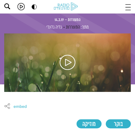
התעוררות – 14.3.19
מתוך:
התעוררות
גליה גלעדי
embed
בוקר
מוזיקה