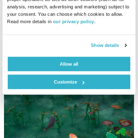
התעוררות
גליה גלעדי
analysis, research, advertising and marketing) subject to 
01:27:18
26.10.22
your consent. You can choose which cookies to allow. 
Read more details in 
our privacy policy
.
גליה גלעדי מזמינה אתכם להתעורר יחדיו בכל בוקר, עם מוזיקה
מעולה בעריכתה ובהגשתה
אודיו
Show details
Allow all
Customize