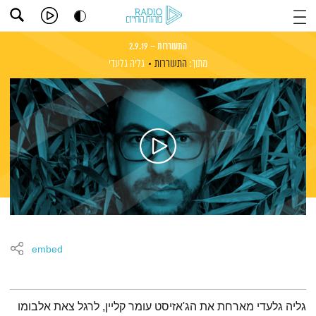
התעוררות – 2.9.19
מתוך:
התעוררות
גליה גלעדי
embed
תמצית הפודקאסט
גליה גלעדי מארחת את הג'אזיסט עומר קליין, לרגל צאת אלבומו