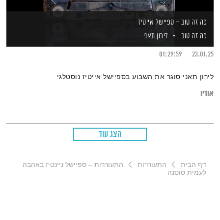
פה זה טוב – ספיישל אייטיז
פה זה טוב
לירון תאני
01:29:59
23.01.25
לירון תאני סוגר את השבוע בספיישל אייטיז נוסטלגי
אודיו
הצג עוד
דף הבית
התעוררות
התעוררות – ספיישל ניינטיז באהבה
לעמית סוסנה