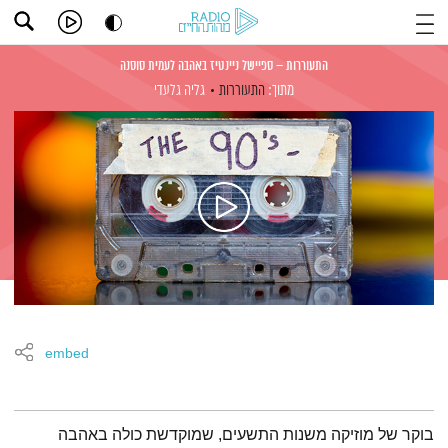
התעוררות – ספיישל ניינטיז באהבה לעמית סוסנה
מתוך:
התעוררות
גליה גלעדי
embed
תמצית הפודקאסט
בוקר של מוזיקה משנות התשעים, שמוקדשת כולה באהבה