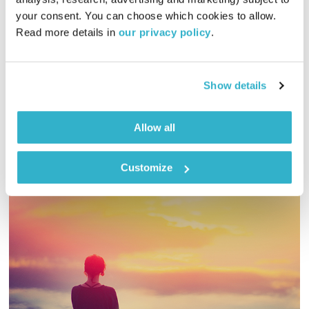
02:02:19
07.03.26
your consent. You can choose which cookies to allow. 
Read more details in 
our privacy policy
.
מיכל גפן מזמינה אתכם לשעתיים של מוזיקה שמגיעה מכל קצווי
תבל ונכנסת ישר ללב
אודיו
Show details
Allow all
Customize