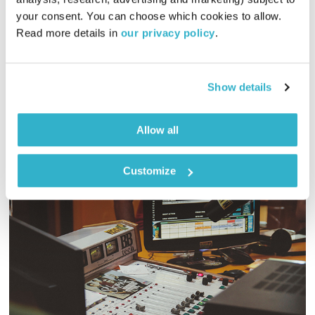
בני בא
בני בשן
your consent. You can choose which cookies to allow. 
01:00:23
06.07.22
Read more details in 
our privacy policy
.
והפעם זאהי ארמלי על העיניים וצרויה להב זורקת עלינו גלים.
ומוסיקה? פלא משתופף מול פלא. ואלוהים? איתנו. ויופי. טפו עלינו
Show details
אודיו
Allow all
Customize