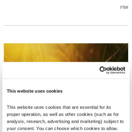
אודיו
This website uses cookies
This website uses cookies that are essential for its 
כל יום מחדש – 3.2.19
proper operation, as well as other cookies (such as for 
כל יום מחדש
אמיר פרי
analysis, research, advertising and marketing) subject to 
your consent. You can choose which cookies to allow. 
00:56:37
03.02.19