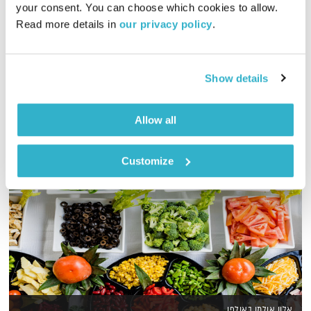
your consent. You can choose which cookies to allow. 
Read more details in 
our privacy policy
.
אליוט עם סט מוזיקה בו האמנים מקדישים את השירים בעצמם
ברוח היום
אודיו
Show details
Allow all
Customize
אלון אולמן באולפן