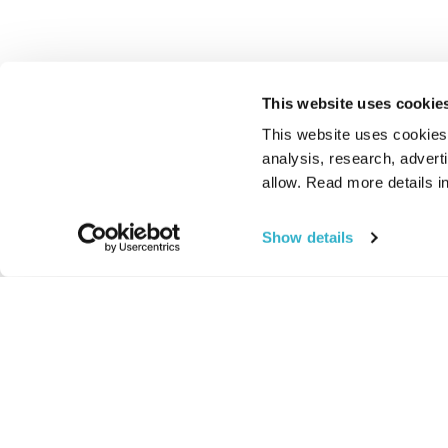
This website uses cookie
This website uses cookies t
analysis, research, advert
allow. Read more details in
Show details