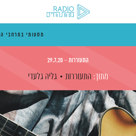
מסעותי במרחבי הז
התעוררות – 29.7.20
מתוך:
התעוררות
גליה גלעדי