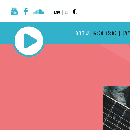
|
עב
ENG
מן
14:00-15:00
שידור חי