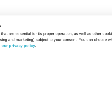
s
hat are essential for its proper operation, as well as other cooki
ising and marketing) subject to your consent. You can choose wh
 
our privacy policy
.
רדיו מהות החיים משדר ב:
ערוץ 87
YES
סלקום
TV
TUNE IN