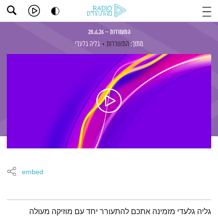
התעוררות – 28.6.26
מתוך:
התעוררות
גליה גלעדי
embed
תמצית הפודקאסט
גליה גלעדי מזמינה אתכם להתעורר יחד עם מוזיקה מעולה