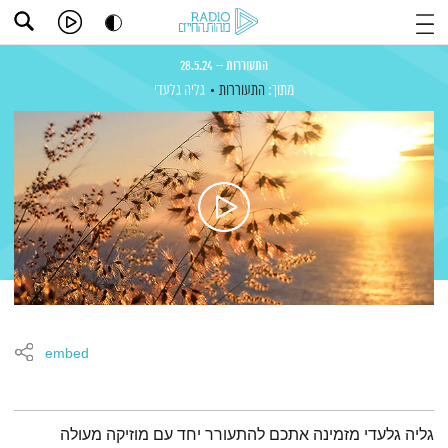
התעוררות – 28.5.24
מתוך:
התעוררות
גליה גלעדי
embed
תמצית הפודקאסט
גליה גלעדי מזמינה אתכם להתעורר יחד עם מוזיקה מעולה