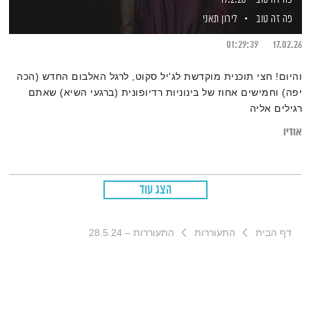
פה זה טוב
לירון תאני
01:29:39
17.02.26
והיום! חצי תוכנית מוקדשת לג'יל סקוט, לרגל האלבום החדש (הכה
יפה) וחמישים אחוז של בינוניות רדיופונית (ברגעי השיא) שאתם
רגילים אליה
אודיו
הצג עוד
דף הבית
התעוררות
התעוררות – 28.5.24