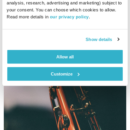
התעוררות
גליה גלעדי
analysis, research, advertising and marketing) subject to 
your consent. You can choose which cookies to allow. 
01:27:34
20.03.22
Read more details in 
our privacy policy
.
גליה גלעדי מזמינה אתכם להתעורר יחדיו בכל בוקר, עם מוזיקה
מעולה בעריכתה ובהגשתה
Show details
אודיו
Allow all
Customize