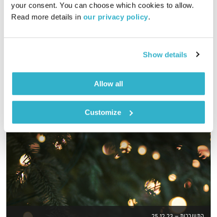
your consent. You can choose which cookies to allow. 
Read more details in 
our privacy policy
.
שעה של מוזיקה מעולה לבוקר. כל בוקר – בעריכת ובהגשת אמיר
פרי
אודיו
Show details
Allow all
Customize
התעוררות – 25.12.23