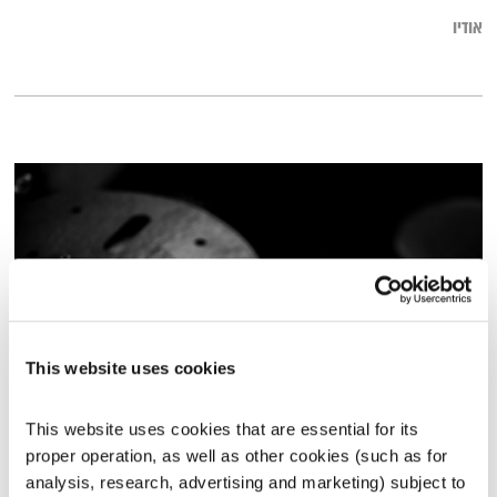
אודיו
This website uses cookies
כל יום מחדש – 17.4.23
This website uses cookies that are essential for its 
כל יום מחדש
אמיר פרי
proper operation, as well as other cookies (such as for 
analysis, research, advertising and marketing) subject to 
00:58:36
17.04.23