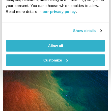
00:56:06
17.10.13
your consent. You can choose which cookies to allow. 
Read more details in 
our privacy policy
.
שמואל שאול ושי אביבי תוהים מה עומד מאחורי תורת המספרים –
פעלול משעשע או אמת נסתרת?
אודיו
Show details
Allow all
Customize