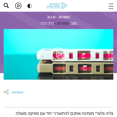
התעוררות – 26.3.25
מתוך:
התעוררות
גליה גלעדי
embed
תמצית הפודקאסט
גליה גלעדי מזמינה אתכם להתעורר יחד עם מוזיקה מעולה