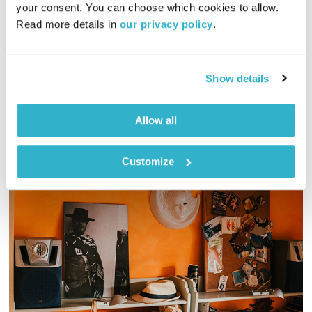
your consent. You can choose which cookies to allow. 
Read more details in 
our privacy policy
.
מיכל גפן מזמינה אתכם לטיול שבת, והפעם – מהפכה תקשורתית:
שירים על דואר של פעם, מילה כתובה ,מודפסת, עיתון, טלפון,
אינטרנט…
Show details
אודיו
Allow all
Customize