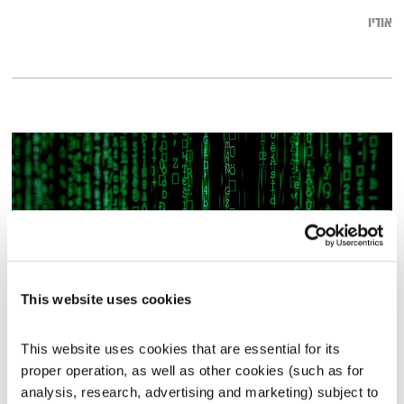
אודיו
This website uses cookies
מהפכה תקשורתית
This website uses cookies that are essential for its 
טיול שבת
מיכל גפן
proper operation, as well as other cookies (such as for 
analysis, research, advertising and marketing) subject to 
02:00:24
06.11.21