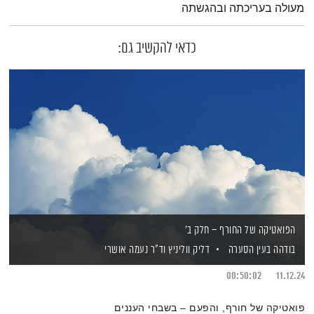
מעולה בעריכתה ובהגשתה
כדאי להקשיב גם:
הפואטיקה של החורף – חלק ב'
בודהה בעין הסערה
דליק ווליניץ
וד"ר נעמה אושרי
00:50:02
11.12.24
פואטיקה של חורף, והפעם – בשבחי העננים