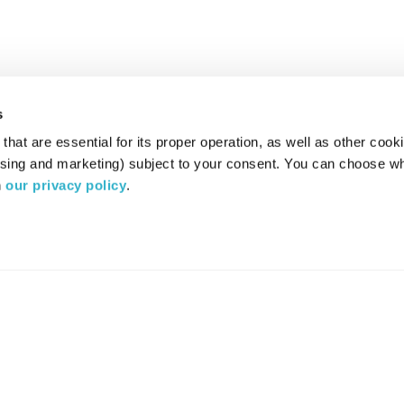
s
hat are essential for its proper operation, as well as other cooki
ising and marketing) subject to your consent. You can choose wh
 
our privacy policy
.
רדיו מהות החיים משדר ב:
ערוץ 87
YES
סלקום
TV
TUNE IN