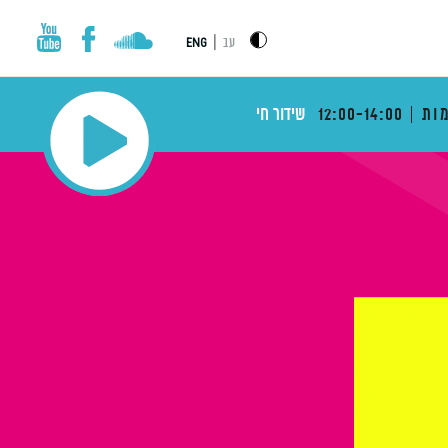
|
עב
ENG
ות
12:00-14:00
שידור חי