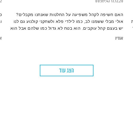
22
00:09:43
17.12.20
האם חשיפה לקהל משפיעה על החלטות שאנחנו מקבלים?
כ
אולי מבלי ששמנו לב, כמו לילדי פלא ולשחקני קולנוע גם לנו
ו
יש בעצם קהל עוקבים. הוא בטח לא גדול כמו שלהם אבל הוא
מתבונן בנו כמעט בכל רגע נתון ובאופן תת מודע משפיע עלינו
אודיו
או
ועל טיב הביצועים שלנו. מתי אנחנו חושפים את עצמנו ומתי
לא, וכיצד זה משנה את התנהגותנו?
הצג עוד