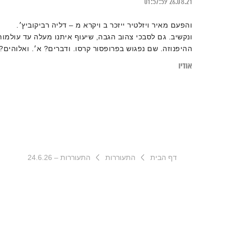
01:57:59
26.08.21
והפעם מאיר ויזלטיר ייזכר ב ויקרא מ – דליה רביקוביץ׳.
ונקשיב. גם לסבכי צהוב הגבה, שיעוף איתנו מעלה עד עולמות
ההיפנוזה. שם נפגוש בפרופסור קרסו. ודברים? א׳. ואלוהים?
איתנו. ויופי. טפו עלינו
אודיו
דף הבית
התעוררות
התעוררות – 24.6.26