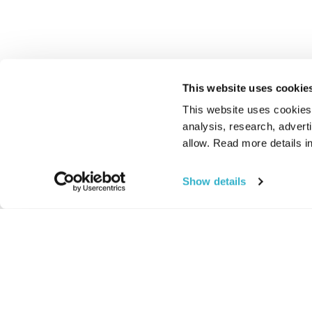
This website uses cookie
This website uses cookies t
analysis, research, advert
allow. Read more details in
Show details