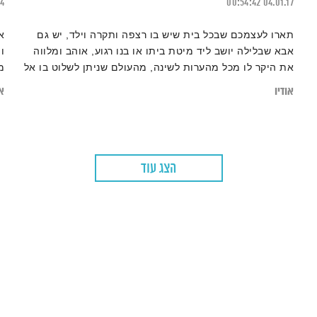
24
00:54:42
04.01.17
תארו לעצמכם שבכל בית שיש בו רצפה ותקרה וילד, יש גם
א
אבא שבלילה יושב ליד מיטת ביתו או בנו רגוע, אוהב ומלווה
ו
את היקר לו מכל מהערות לשינה, מהעולם שניתן לשלוט בו אל
מ
החושך ואל אי הוודאות שבחלומות. נשמע בדיוני? נשמע כמו
אודיו
או
מותרות? נשמע כמו שאיפה אוטופית? אורית ושי אור מציעים
שזאת תמונה אפשרית, מעצימה וחיונית כבר היום בכל בית.
הצג עוד