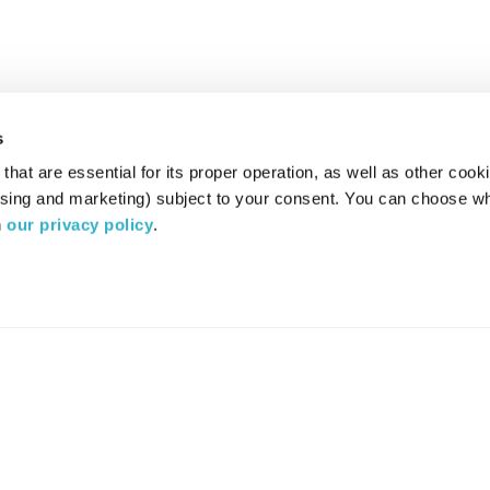
s
hat are essential for its proper operation, as well as other cooki
ising and marketing) subject to your consent. You can choose wh
 
our privacy policy
.
רדיו מהות החיים משדר ב:
ערוץ 87
YES
סלקום
TV
TUNE IN