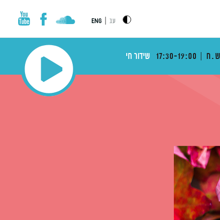
|
עב
ENG
ש.ח
17:30-19:00
שידור חי