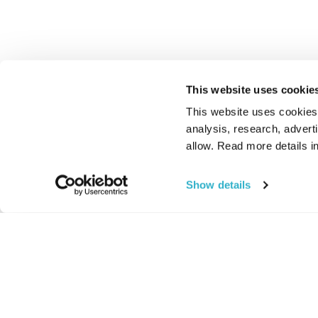
This website uses cookie
This website uses cookies t
analysis, research, advert
allow. Read more details in
Show details