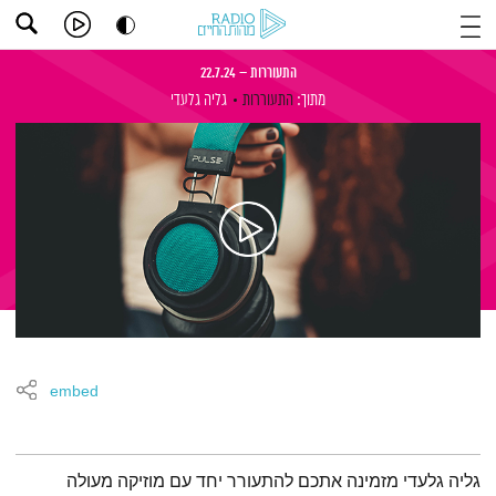
התעוררות – 22.7.24
מתוך:
התעוררות
גליה גלעדי
embed
תמצית הפודקאסט
גליה גלעדי מזמינה אתכם להתעורר יחד עם מוזיקה מעולה