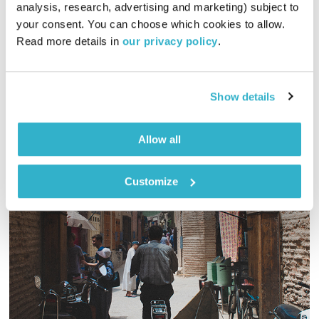
analysis, research, advertising and marketing) subject to 
01:59:07
18.05.23
your consent. You can choose which cookies to allow. 
Read more details in 
our privacy policy
.
יוסי בבליקי ורובן להב (בלאק לולו) מאחדים כוחות לשעתיים של
מוזיקה מעולה
אודיו
Show details
Allow all
Customize