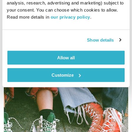
התעוררות
גליה גלעדי
analysis, research, advertising and marketing) subject to 
your consent. You can choose which cookies to allow. 
01:28:13
01.03.22
Read more details in 
our privacy policy
.
גליה גלעדי מזמינה אתכם להתעורר יחדיו בכל בוקר, עם מוזיקה
מעולה בעריכתה ובהגשתה
Show details
אודיו
Allow all
Customize