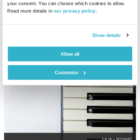
your consent. You can choose which cookies to allow. 
Read more details in 
our privacy policy
.
גליה גלעדי מזמינה אתכם להתעורר יחדיו בכל בוקר, עם מוזיקה
מעולה בעריכתה ובהגשתה
אודיו
Show details
Allow all
Customize
התעוררות – 7.8.19