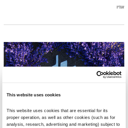
אודיו
This website uses cookies
התעוררות – 1.3.23
This website uses cookies that are essential for its 
התעוררות
גליה גלעדי
proper operation, as well as other cookies (such as for 
analysis, research, advertising and marketing) subject to 
01:27:28
01.03.23